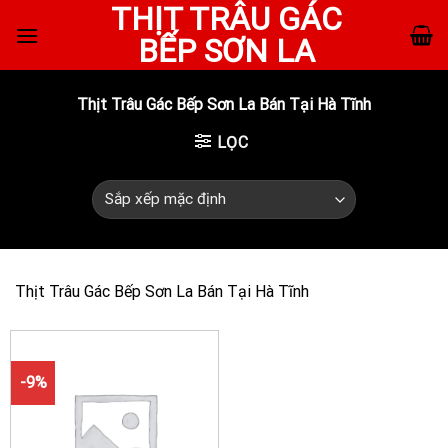
THỊT TRÂU GÁC
Skip
to
BẾP SƠN LA
content
Thịt Trâu Gác Bếp Sơn La Bán Tại Hà Tĩnh
LỌC
Thịt Trâu Gác Bếp Sơn La Bán Tại Hà Tĩnh
-9%