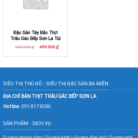
Đặc Sản Tây Bắc Thịt
Trâu Gác Bếp Sơn La Túi
0,5 Kg Thượng Hạng
Giá
Giá
550.000
₫
499.000
₫
gốc
hiện
là:
tại
550.000 ₫.
là:
499.000 ₫.
SIÊU THỊ THỦ ĐÔ - SIÊU THỊ ĐẶC SẢN BA MIỀN
ĐỊA CHỈ BÁN THỊT TRÂU GÁC BẾP SƠN LA
Hotline
: 091.817.8386
SẢN PHẨM - DỊCH VỤ
Gương phòng tắm
|
Gương kính
|
Gương đèn led
|
Gương nhà