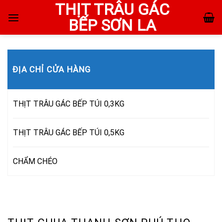
THỊT TRÂU GÁC
Skip
to
BẾP SƠN LA
content
ĐỊA CHỈ CỬA HÀNG
THỊT TRÂU GÁC BẾP TÚI 0,3KG
THỊT TRÂU GÁC BẾP TÚI 0,5KG
CHẨM CHÉO