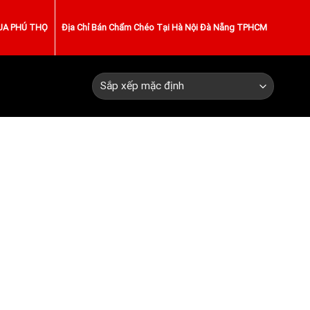
UA PHÚ THỌ
Địa Chỉ Bán Chẩm Chéo Tại Hà Nội Đà Nẵng TPHCM