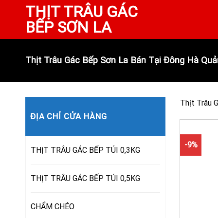
Skip
THỊT TRÂU GÁC
to
BẾP SƠN LA
content
Thịt Trâu Gác Bếp Sơn La Bán Tại Đông Hà Quản
Thịt Trâu 
ĐỊA CHỈ CỬA HÀNG
-9%
THỊT TRÂU GÁC BẾP TÚI 0,3KG
THỊT TRÂU GÁC BẾP TÚI 0,5KG
CHẨM CHÉO