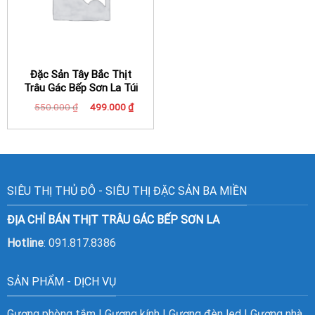
Đặc Sản Tây Bắc Thịt
Trâu Gác Bếp Sơn La Túi
0,5 Kg Thượng Hạng
Giá
Giá
550.000
₫
499.000
₫
gốc
hiện
là:
tại
550.000 ₫.
là:
499.000 ₫.
SIÊU THỊ THỦ ĐÔ - SIÊU THỊ ĐẶC SẢN BA MIỀN
ĐỊA CHỈ BÁN THỊT TRÂU GÁC BẾP SƠN LA
Hotline
: 091.817.8386
SẢN PHẨM - DỊCH VỤ
Gương phòng tắm
|
Gương kính
|
Gương đèn led
|
Gương nhà