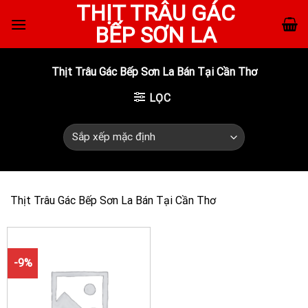
THỊT TRÂU GÁC
Skip
to
BẾP SƠN LA
content
Thịt Trâu Gác Bếp Sơn La Bán Tại Cần Thơ
LỌC
Thịt Trâu Gác Bếp Sơn La Bán Tại Cần Thơ
-9%