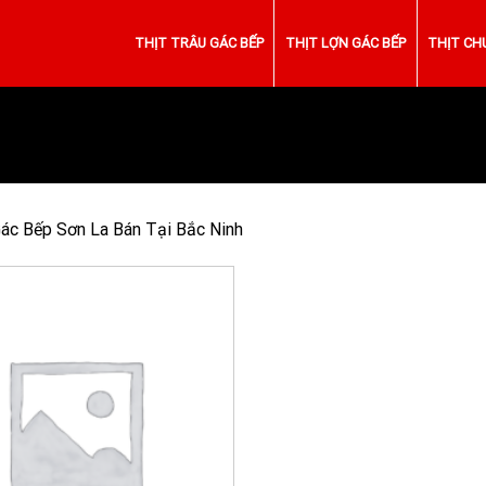
THỊT TRÂU GÁC BẾP
THỊT LỢN GÁC BẾP
THỊT CH
Gác Bếp Sơn La Bán Tại Bắc Ninh