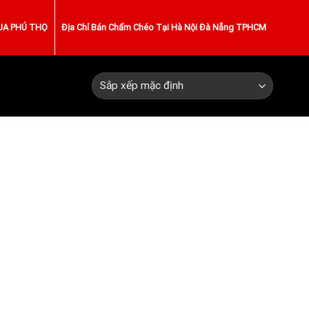
UA PHÚ THỌ
Địa Chỉ Bán Chẩm Chéo Tại Hà Nội Đà Nẵng TPHCM