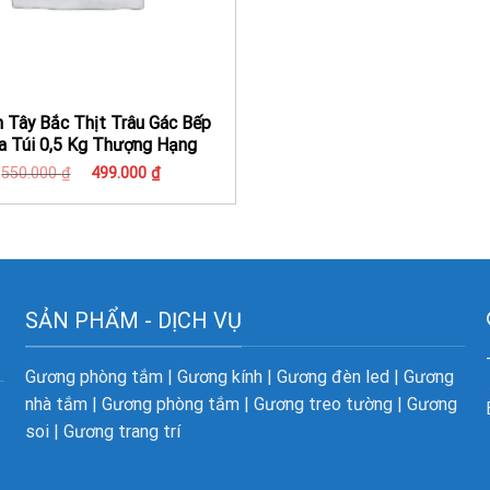
 Tây Bắc Thịt Trâu Gác Bếp
a Túi 0,5 Kg Thượng Hạng
Giá
Giá
550.000
₫
499.000
₫
gốc
hiện
là:
tại
550.000 ₫.
là:
499.000 ₫.
SẢN PHẨM - DỊCH VỤ
Gương phòng tắm
|
Gương kính
|
Gương đèn led
|
Gương
nhà tắm
|
Gương phòng tắm
|
Gương treo tường
|
Gương
soi
|
Gương trang trí