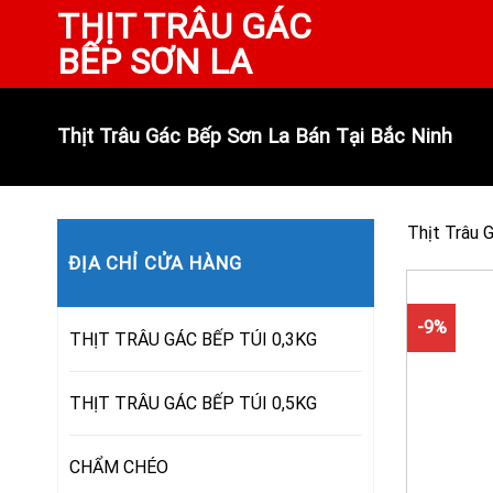
Skip
THỊT TRÂU GÁC
to
BẾP SƠN LA
content
Thịt Trâu Gác Bếp Sơn La Bán Tại Bắc Ninh
Thịt Trâu 
ĐỊA CHỈ CỬA HÀNG
-9%
THỊT TRÂU GÁC BẾP TÚI 0,3KG
THỊT TRÂU GÁC BẾP TÚI 0,5KG
CHẨM CHÉO