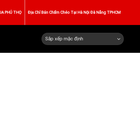
UA PHÚ THỌ
Địa Chỉ Bán Chẩm Chéo Tại Hà Nội Đà Nẵng TPHCM