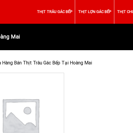
THỊT TRÂU GÁC BẾP
THỊT LỢN GÁC BẾP
THỊT CH
oàng Mai
a Hàng Bán Thịt Trâu Gác Bếp Tại Hoàng Mai