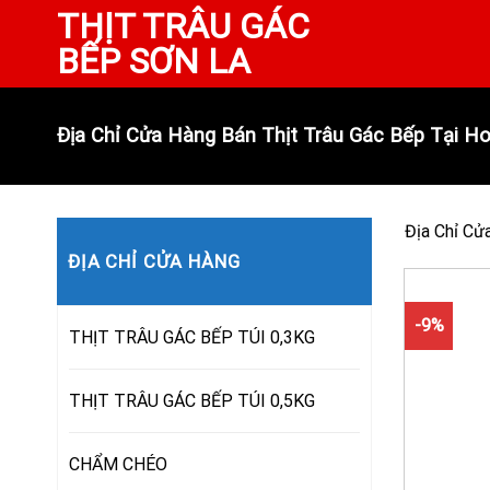
Skip
THỊT TRÂU GÁC
to
BẾP SƠN LA
content
Địa Chỉ Cửa Hàng Bán Thịt Trâu Gác Bếp Tại H
Địa Chỉ Cử
ĐỊA CHỈ CỬA HÀNG
-9%
THỊT TRÂU GÁC BẾP TÚI 0,3KG
THỊT TRÂU GÁC BẾP TÚI 0,5KG
CHẨM CHÉO