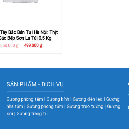
Tây Bắc Bán Tại Hà Nội: Thịt
Gác Bếp Sơn La Túi 0,5 Kg
Giá
Giá
550.000
₫
499.000
₫
gốc
hiện
là:
tại
550.000 ₫.
là:
499.000 ₫.
SẢN PHẨM - DỊCH VỤ
Gương phòng tắm
|
Gương kính
|
Gương đèn led
|
Gương
nhà tắm
|
Gương phòng tắm
|
Gương treo tường
|
Gương
soi
|
Gương trang trí